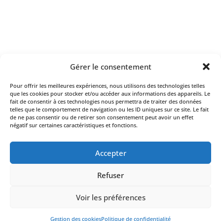
Gérer le consentement
Pour offrir les meilleures expériences, nous utilisons des technologies telles
que les cookies pour stocker et/ou accéder aux informations des appareils. Le
fait de consentir à ces technologies nous permettra de traiter des données
telles que le comportement de navigation ou les ID uniques sur ce site. Le fait
de ne pas consentir ou de retirer son consentement peut avoir un effet
négatif sur certaines caractéristiques et fonctions.
Accepter
Refuser
Voir les préférences
© 2026 Alfa design. Site web réalisé par
Studio Paon
.
Politique de confidentialité
.
Mentions légales
.
Gestion des
Gestion des cookies
Politique de confidentialité