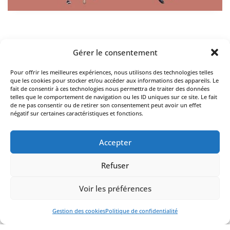
Gérer le consentement
Pour offrir les meilleures expériences, nous utilisons des technologies telles
Un oeil sur mes plus beaux projets
que les cookies pour stocker et/ou accéder aux informations des appareils. Le
fait de consentir à ces technologies nous permettra de traiter des données
telles que le comportement de navigation ou les ID uniques sur ce site. Le fait
de ne pas consentir ou de retirer son consentement peut avoir un effet
RÉALISATIONS
négatif sur certaines caractéristiques et fonctions.
Accepter
Refuser
Voir les préférences
© 2026 Alfa design. Site web réalisé par
Studio Paon
.
Politique de confidentialité
.
Mentions légales
.
Gestion des
Gestion des cookies
Politique de confidentialité
cookies.