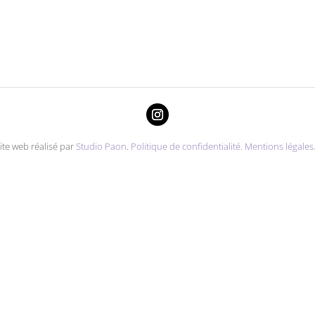
ite web réalisé par
Studio Paon
.
Politique de confidentialité
.
Mentions légales